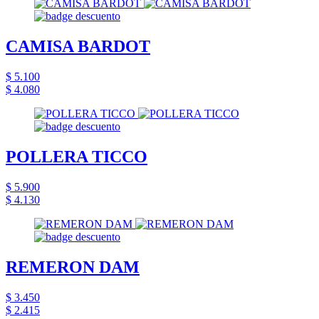
CAMISA BARDOT
$ 5.100
$ 4.080
POLLERA TICCO
$ 5.900
$ 4.130
REMERON DAM
$ 3.450
$ 2.415