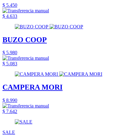
$ 5.450
$ 4.633
BUZO COOP
$ 5.980
$ 5.083
CAMPERA MORI
$ 8.990
$ 7.642
SALE